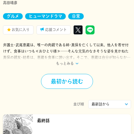
高田靖彦
グルメ
ヒューマンドラマ
日常
お気に入り
応援コメント
弁護士･武尾恵蔵は、唯一の肉親である姉･真保を亡くして以来、他人を寄せ付
けず、食事はいつも≪おひとり様≫……そんな元気のなさそうな姿を見かねた
真保の親友･結希は、恵蔵を食事に誘い出す。そこで、恵蔵は自分が知らなかっ
もっとみる
た生前の姉の話を聞いてしまうが――。
その食事をきっかけに、恵蔵は少しずつ「食べること」への興味を増してい
く。
最初から読む
並び順
最終話