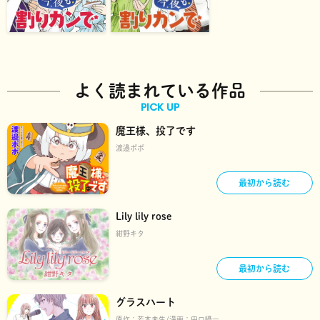
よく読まれている作品
PICK UP
魔王様、投了です
渡邉ポポ
最初から読む
Lily lily rose
紺野キタ
最初から読む
グラスハート
原作：
若木未生
漫画：
田口囁一