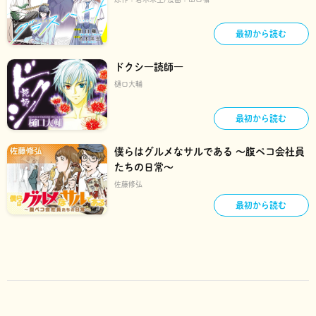
最初から読む
ドクシ―読師―
樋口大輔
最初から読む
僕らはグルメなサルである ～腹ペコ会社員
たちの日常～
佐藤修弘
最初から読む