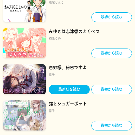
高尾じんぐ
最初から読む
みゆきは志津香のとくべつ
梅原うめ
最初から読む
白妙様、秘密ですよ
雪子
最新話を読む
最初から読む
猫とシュガーポット
雪子
最初から読む