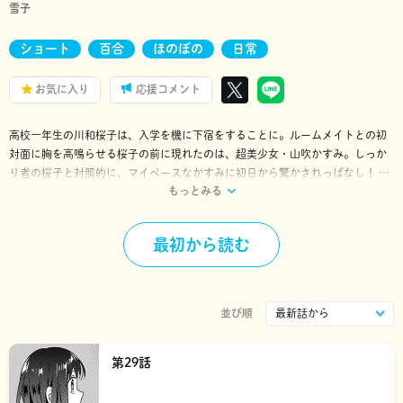
雪子
ショート
百合
ほのぼの
日常
お気に入り
応援コメント
高校一年生の川和桜子は、入学を機に下宿をすることに。ルームメイトとの初
対面に胸を高鳴らせる桜子の前に現れたのは、超美少女・山吹かすみ。しっか
り者の桜子と対照的に、マイペースなかすみに初日から驚かされっぱなし！ だ
もっとみる
が、戸惑いつつも根っからの「お姉ちゃん」気質が発動!? ペアのマグカップを
揃えたり、二人でひとつのベッドで寝たり…。大学に入ってもふたりは仲良し
は変わらず♡ ちょっと広めになったワンルームで、大学に通い、ひとつのベッ
最初から読む
ドで就寝。ほのぼの女子ふたり暮らしは変わりません♪
並び順
第29話