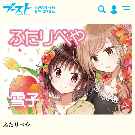
毎週火曜•金曜
お昼12時更新
ふたりべや