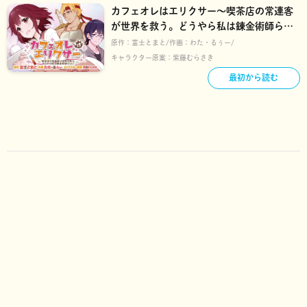
カフェオレはエリクサー～喫茶店の常連客
が世界を救う。どうやら私は錬金術師らし
い～
原作：
富士とまと
作画：
わた・るぅー
キャラクター原案：
紫藤むらさき
最初から読む