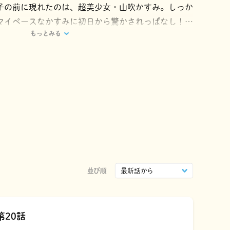
子の前に現れたのは、超美少女・山吹かすみ。しっか
マイペースなかすみに初日から驚かされっぱなし！
もっとみる
らの「お姉ちゃん」気質が発動!? ペアのマグカッ
とつのベッドで寝たり…。大学に入ってもふたりは仲
っと広めになったワンルームで、大学に通い、ひとつ
の女子ふたり暮らしは変わりません♪
並び順
第20話