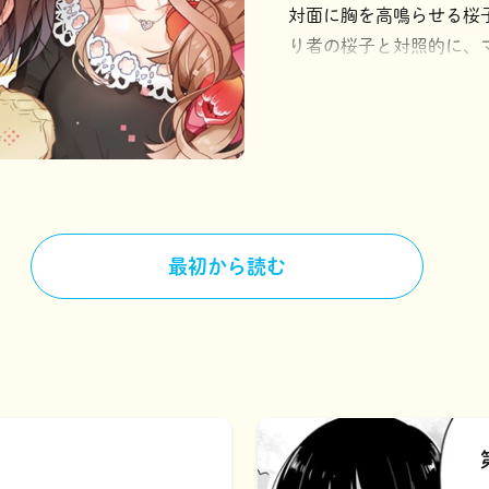
対面に胸を高鳴らせる桜
り者の桜子と対照的に、
だが、戸惑いつつも根っか
プを揃えたり、二人でひ
良しは変わらず♡ ちょ
のベッドで就寝。ほのぼ
最初から読む