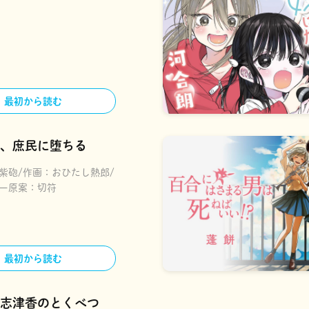
最初から読む
、庶民に堕ちる
紫砲
作画：
おひたし熱郎
ー原案：
切符
最初から読む
志津香のとくべつ