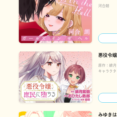
河合朗
悪役令嬢
原作：
緋月
キャラクタ
みゆきは