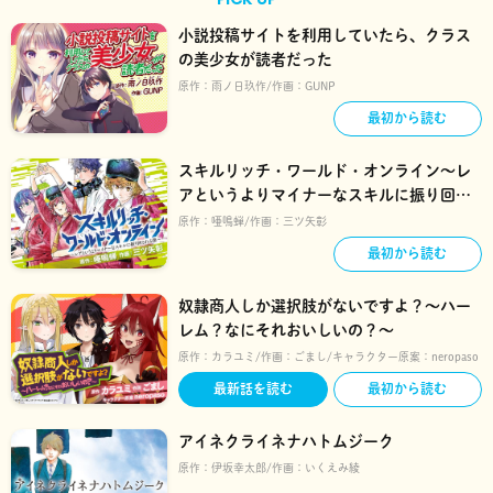
小説投稿サイトを利用していたら、クラス
の美少女が読者だった
原作：
雨ノ日玖作
作画：
GUNP
最初から読む
スキルリッチ・ワールド・オンライン～レ
アというよりマイナーなスキルに振り回さ
れる僕～
原作：
唖鳴蝉
作画：
三ツ矢彰
最初から読む
奴隷商人しか選択肢がないですよ？～ハー
レム？なにそれおいしいの？～
原作：
カラユミ
作画：
ごまし
キャラクター原案：
neropaso
最新話を読む
最初から読む
アイネクライネナハトムジーク
原作：
伊坂幸太郎
作画：
いくえみ綾