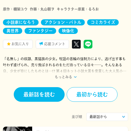
原作：
棚架ユウ
作画：
丸山朝ヲ
キャラクター原案：
るろお
小説家になろう
アクション・バトル
コミカライズ
異世界
ファンタジー
映像化
お気に入り
応援コメント
「名無し」の奴隷、黒猫族の少女。呪詛の首輪の強制力により、逃げ出す事も
叶わず虐げられ、売り飛ばされるのをただ待っている日々──。そんなある
日、少女が目にしたものとは…!? 第４回ネット小説大賞を受賞した大人気小説
もっとみる
を堂々コミカライズ！
最新話を読む
最初から読む
並び順