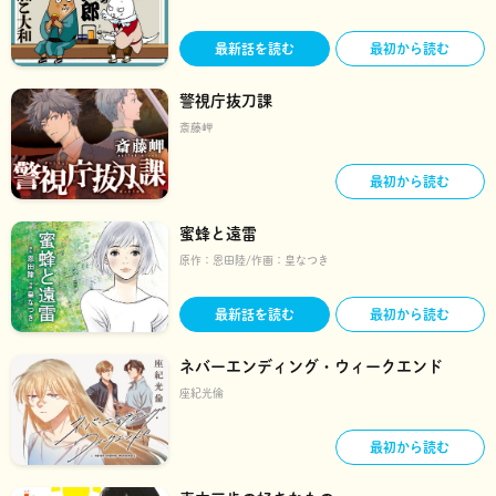
最新話を読む
最初から読む
警視庁抜刀課
斎藤岬
最初から読む
蜜蜂と遠雷
原作：
恩田陸
作画：
皇なつき
最新話を読む
最初から読む
ネバーエンディング・ウィークエンド
座紀光倫
最初から読む