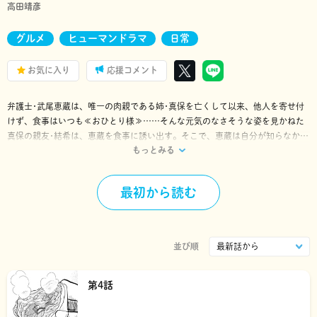
高田靖彦
グルメ
ヒューマンドラマ
日常
お気に入り
応援コメント
弁護士･武尾恵蔵は、唯一の肉親である姉･真保を亡くして以来、他人を寄せ付
けず、食事はいつも≪おひとり様≫……そんな元気のなさそうな姿を見かねた
真保の親友･結希は、恵蔵を食事に誘い出す。そこで、恵蔵は自分が知らなかっ
もっとみる
た生前の姉の話を聞いてしまうが――。
その食事をきっかけに、恵蔵は少しずつ「食べること」への興味を増してい
く。
最初から読む
並び順
第4話