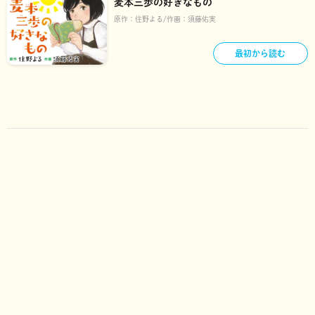
麦本三歩の好きなもの
原作：
住野よる
作画：
須藤佑実
最初から読む