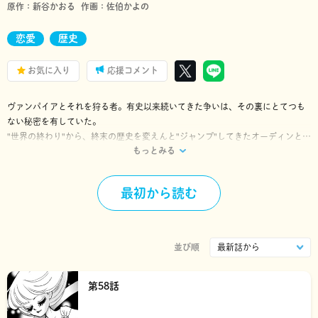
原作：
新谷かおる
作画：
佐伯かよの
恋愛
歴史
お気に入り
応援コメント
ヴァンパイアとそれを狩る者。有史以来続いてきた争いは、その裏にとてつも
ない秘密を有していた。
"世界の終わり"から、終末の歴史を変えんと"ジャンプ"してきたオーディンと教
もっとみる
授。
彼らが握る人類の命運の鍵とは!?
夢のコラボレーションで贈るかつてないファンタジック･サーガ!!
最初から読む
並び順
第58話