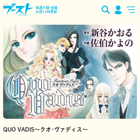
毎週火曜•金曜
お昼12時更新
QUO VADIS～クオ･ヴァディス～