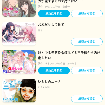
力が強すぎるので捨てたい……
原作：
天晴にこ
作画：
斎藤岬
最新話を読む
最初から読む
おねだりしてみて
雪子
最初から読む
詰んでる元悪役令嬢はドＳ王子様から逃げ
出したい
原作：
うすいかつら
作画：
かーみら
最新話を読む
最初から読む
いとしのニーナ
いくえみ綾
最初から読む