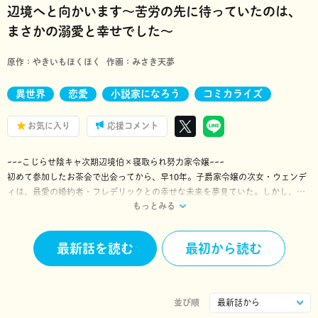
辺境へと向かいます～苦労の先に待っていたのは、
まさかの溺愛と幸せでした～
原作：
やきいもほくほく
作画：
みさき天夢
異世界
恋愛
小説家になろう
コミカライズ
お気に入り
応援コメント
~~~こじらせ陰キャ次期辺境伯×寝取られ努力家令嬢~~~
初めて参加したお茶会で出会ってから、早10年。子爵家令嬢の次女・ウェンデ
ィは、最愛の婚約者・フレデリックとの幸せな未来を夢見ていた。しかし、あ
もっとみる
る日突然、姉のジャネットとフレデリックの浮気現場を目撃してしま
い……！？
泣き寝入りするような形で嫁いだ辺境の地で待っていたのは、もっさり髪の気
最新話を読む
最初から読む
弱な陰キャ次期辺境伯。掃除や洗濯、動物の世話など、これまで経験したこと
のないことばかりの生活で、新婚生活は前途多難……！？
傷ついた2人の結婚から始まる、むずキュン溺愛ストーリー！
並び順