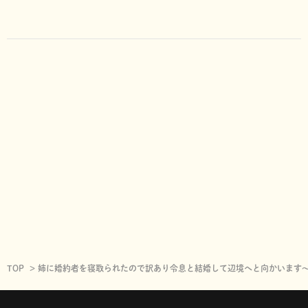
TOP
姉に婚約者を寝取られたので訳あり令息と結婚して辺境へと向かいます