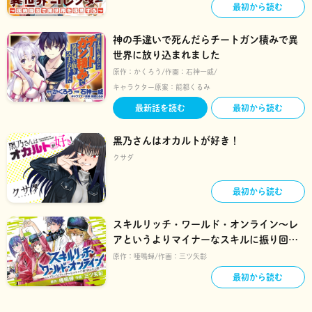
最初から読む
神の手違いで死んだらチートガン積みで異
世界に放り込まれました
原作：
かくろう
作画：
石神一威
キャラクター原案：
能都くるみ
最新話を読む
最初から読む
黒乃さんはオカルトが好き！
クサダ
最初から読む
スキルリッチ・ワールド・オンライン～レ
アというよりマイナーなスキルに振り回さ
れる僕～
原作：
唖鳴蝉
作画：
三ツ矢彰
最初から読む