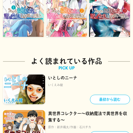
よく読まれている作品
PICK UP
いとしのニーナ
いくえみ綾
最初から読む
異世界コレクター～収納魔法で異世界を収
集する～
原作：
新井颯太
作画：
石川チカ