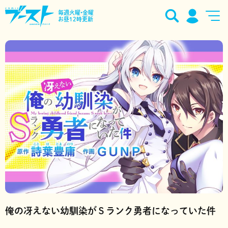
毎週火曜•金曜
お昼12時更新
俺の冴えない幼馴染がＳランク勇者になっていた件