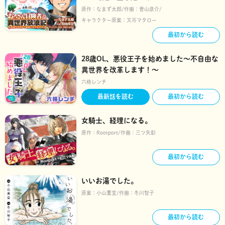
原作：
なまず太郎
作画：
曽山彦介
キャラクター原案：
又市マタロー
最初から読む
28歳OL、悪役王子を始めました～不自由な
異世界を改革します！～
六格レンチ
最新話を読む
最初から読む
女騎士、経理になる。
原作：
Rootport
作画：
三ツ矢彰
最初から読む
いいお湯でした。
原案：
小山薫堂
作画：
冬川智子
最初から読む