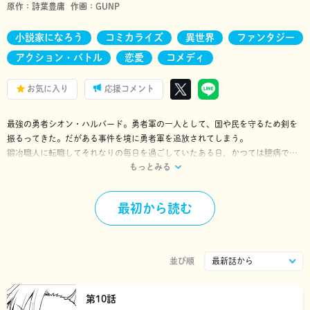
原作：
詩葉豊庸
作画：
GUNP
小説家になろう
コミカライズ
異世界
ファンタジー
アクション・バトル
恋愛
コメディ
お気に入り
応援コメント
最強の勇者シオン・ハルバード。勇者軍の一人として、国や民を守るため剣を
振るってきた。だがある事件を境に勇者軍を追放されてしまう。
鍛冶職人に転職してそれなりの毎日を過ごしていたある日、かつては臆病で冴
もっとみる
えなかったはずの幼馴染・リーフレットが可憐な美少女Sランク勇者となって目
の前に現れた…！
追放された(元)勇者が新生勇者軍を救う!? 「小説家になろう」発、バトルファ
最初から読む
ンタジー！
※「小説家になろう」は㈱ヒナプロジェクトの登録商標です。
並び順
第10話