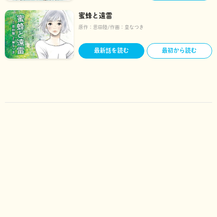
蜜蜂と遠雷
原作：
恩田陸
作画：
皇なつき
最新話を読む
最初から読む